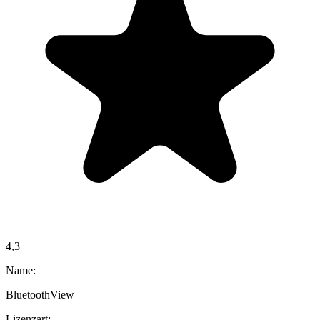
4,3
Name:
BluetoothView
Lizenzart: