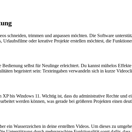
tung
ideos schneiden, trimmen und anpassen möchten. Die Software unterst
, Urlaubsfilme oder kreative Projekte erstellen möchtest, die Funktionen
ie Bedienung selbst für Neulinge erleichtert. Du kannst mühelos Effekte
täten begeistert sein: Texteingaben verwandeln sich in kurze Videocli
XP bis Windows 11. Wichtig ist, dass du administrative Rechte und ein
arbeitet werden können, was gerade bei größeren Projekten einen deut
t aber ein Wasserzeichen in deine erstellten Videos. Um dieses zu umgehe
 Die Unterstützung durch mehrsprachige Funktionalität sorgt dafür, das